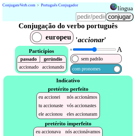
Conjugate
Verb
.
com
﹥
Português Conjugador
língua
Conjugação do verbo português
europeu
'
accionar
'
A
Particípios
A
sem padrão
passado
gerúndio
accionado
accionando
com pronomes
Indicativo
pretérito perfeito
eu
accionei
nós
accionámos
tu
accionaste
vós
accionastes
ele
accionou
eles
accionaram
pretérito imperfeito
eu
accionava
nós
accionávamos