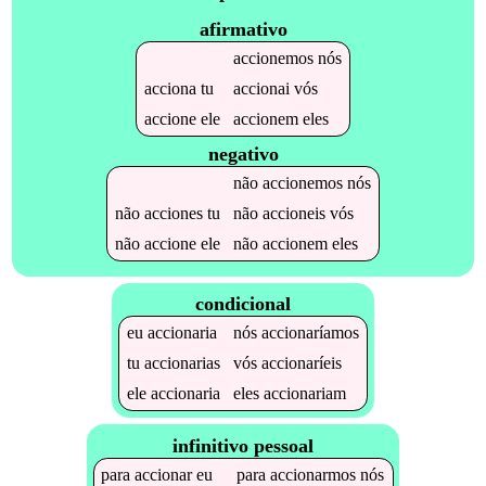
afirmativo
accionemos
nós
acciona
tu
accionai
vós
accione
ele
accionem
eles
negativo
não
accionemos
nós
não
acciones
tu
não
accioneis
vós
não
accione
ele
não
accionem
eles
condicional
eu
accionaria
nós
accionaríamos
tu
accionarias
vós
accionaríeis
ele
accionaria
eles
accionariam
infinitivo pessoal
para
accionar
eu
para
accionarmos
nós