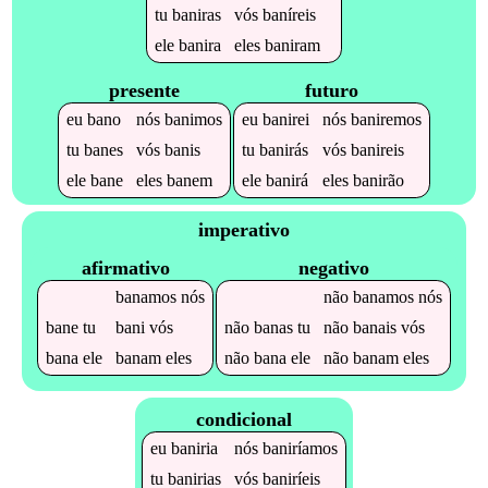
tu
baniras
vós
baníreis
ele
banira
eles
baniram
presente
futuro
eu
bano
nós
banimos
eu
banirei
nós
baniremos
tu
banes
vós
banis
tu
banirás
vós
banireis
ele
bane
eles
banem
ele
banirá
eles
banirão
imperativo
afirmativo
negativo
banamos
nós
não
banamos
nós
bane
tu
bani
vós
não
banas
tu
não
banais
vós
bana
ele
banam
eles
não
bana
ele
não
banam
eles
condicional
eu
baniria
nós
baniríamos
tu
banirias
vós
baniríeis