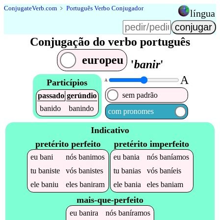
Conjugate
Verb
.
com
﹥
Português Verbo Conjugador
língua
Conjugação do verbo português
europeu
'
banir
'
A
Particípios
A
sem padrão
passado
gerúndio
banido
banindo
com pronomes
Indicativo
pretérito perfeito
pretérito imperfeito
eu
bani
nós
banimos
eu
bania
nós
baníamos
tu
baniste
vós
banistes
tu
banias
vós
baníeis
ele
baniu
eles
baniram
ele
bania
eles
baniam
mais-que-perfeito
eu
banira
nós
baníramos