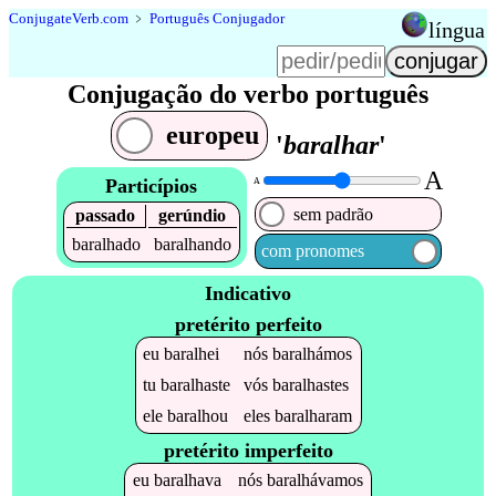
Conjugate
Verb
.
com
﹥
Português Conjugador
língua
Conjugação do verbo português
europeu
'
baralhar
'
A
Particípios
A
sem padrão
passado
gerúndio
baralhado
baralhando
com pronomes
Indicativo
pretérito perfeito
eu
baralhei
nós
baralhámos
tu
baralhaste
vós
baralhastes
ele
baralhou
eles
baralharam
pretérito imperfeito
eu
baralhava
nós
baralhávamos