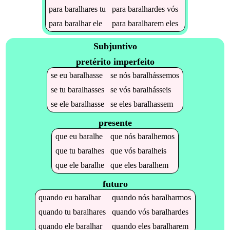
para
baralhares
tu
para
baralhardes
vós
para
baralhar
ele
para
baralharem
eles
Subjuntivo
pretérito imperfeito
se
eu
baralhasse
se
nós
baralhássemos
se
tu
baralhasses
se
vós
baralhásseis
se
ele
baralhasse
se
eles
baralhassem
presente
que
eu
baralhe
que
nós
baralhemos
que
tu
baralhes
que
vós
baralheis
que
ele
baralhe
que
eles
baralhem
futuro
quando
eu
baralhar
quando
nós
baralharmos
quando
tu
baralhares
quando
vós
baralhardes
quando
ele
baralhar
quando
eles
baralharem