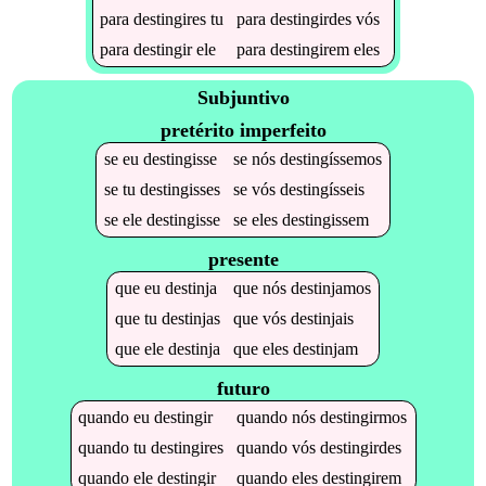
para
destingires
tu
para
destingirdes
vós
para
destingir
ele
para
destingirem
eles
Subjuntivo
pretérito imperfeito
se
eu
destingisse
se
nós
destingíssemos
se
tu
destingisses
se
vós
destingísseis
se
ele
destingisse
se
eles
destingissem
presente
que
eu
destinja
que
nós
destinjamos
que
tu
destinjas
que
vós
destinjais
que
ele
destinja
que
eles
destinjam
futuro
quando
eu
destingir
quando
nós
destingirmos
quando
tu
destingires
quando
vós
destingirdes
quando
ele
destingir
quando
eles
destingirem