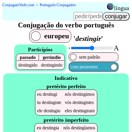
Conjugate
Verb
.
com
﹥
Português Conjugador
língua
Conjugação do verbo português
europeu
'
destingir
'
A
Particípios
A
sem padrão
passado
gerúndio
destingido
destingindo
com pronomes
Indicativo
pretérito perfeito
eu
destingi
nós
destingimos
tu
destingiste
vós
destingistes
ele
destingiu
eles
destingiram
pretérito imperfeito
eu
destingia
nós
destingíamos