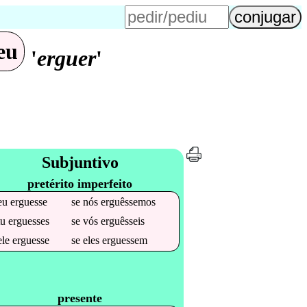
eu
'
erguer
'
Subjuntivo
pretérito imperfeito
eu
erguesse
se
nós
erguêssemos
tu
erguesses
se
vós
erguêsseis
ele
erguesse
se
eles
erguessem
presente