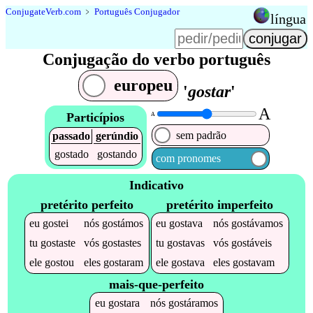
Conjugate
Verb
.
com
﹥
Português Conjugador
língua
Conjugação do verbo português
europeu
'
gostar
'
A
Particípios
A
sem padrão
passado
gerúndio
gostado
gostando
com pronomes
Indicativo
pretérito perfeito
pretérito imperfeito
eu
gostei
nós
gostámos
eu
gostava
nós
gostávamos
tu
gostaste
vós
gostastes
tu
gostavas
vós
gostáveis
ele
gostou
eles
gostaram
ele
gostava
eles
gostavam
mais-que-perfeito
eu
gostara
nós
gostáramos