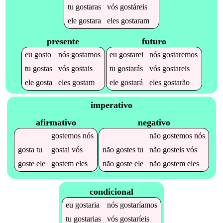
tu
gostaras
vós
gostáreis
ele
gostara
eles
gostaram
presente
futuro
eu
gosto
nós
gostamos
eu
gostarei
nós
gostaremos
tu
gostas
vós
gostais
tu
gostarás
vós
gostareis
ele
gosta
eles
gostam
ele
gostará
eles
gostarão
imperativo
afirmativo
negativo
gostemos
nós
não
gostemos
nós
gosta
tu
gostai
vós
não
gostes
tu
não
gosteis
vós
goste
ele
gostem
eles
não
goste
ele
não
gostem
eles
condicional
eu
gostaria
nós
gostaríamos
tu
gostarias
vós
gostaríeis