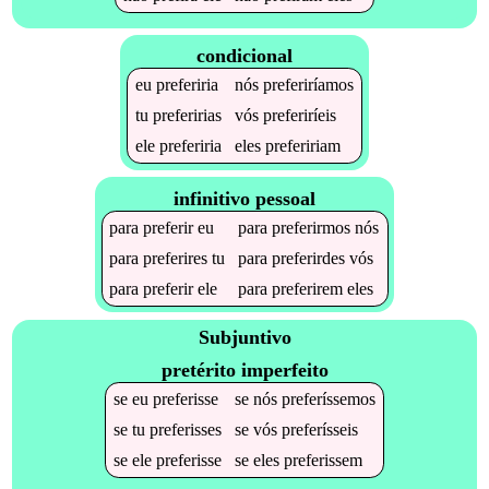
condicional
eu
preferiria
nós
preferiríamos
tu
preferirias
vós
preferiríeis
ele
preferiria
eles
prefeririam
infinitivo pessoal
para
preferir
eu
para
preferirmos
nós
para
preferires
tu
para
preferirdes
vós
para
preferir
ele
para
preferirem
eles
Subjuntivo
pretérito imperfeito
se
eu
preferisse
se
nós
preferíssemos
se
tu
preferisses
se
vós
preferísseis
se
ele
preferisse
se
eles
preferissem