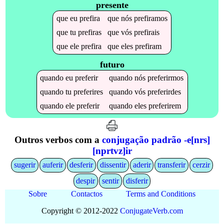
presente
que
eu
prefira
que
nós
prefiramos
que
tu
prefiras
que
vós
prefirais
que
ele
prefira
que
eles
prefiram
futuro
quando
eu
preferir
quando
nós
preferirmos
quando
tu
preferires
quando
vós
preferirdes
quando
ele
preferir
quando
eles
preferirem
Outros verbos com a
conjugação padrão -e[nrs]
[nprtvz]ir
sugerir
auferir
desferir
dissentir
aderir
transferir
cerzir
despir
sentir
disferir
Sobre
Contactos
Terms and Conditions
Copyright © 2012-2022
Conjugate
Verb
.
com