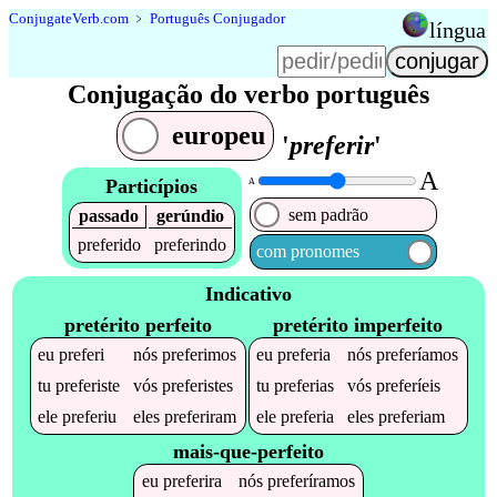
Conjugate
Verb
.
com
﹥
Português Conjugador
língua
Conjugação do verbo português
europeu
'
preferir
'
A
Particípios
A
sem padrão
passado
gerúndio
preferido
preferindo
com pronomes
Indicativo
pretérito perfeito
pretérito imperfeito
eu
preferi
nós
preferimos
eu
preferia
nós
preferíamos
tu
preferiste
vós
preferistes
tu
preferias
vós
preferíeis
ele
preferiu
eles
preferiram
ele
preferia
eles
preferiam
mais-que-perfeito
eu
preferira
nós
preferíramos