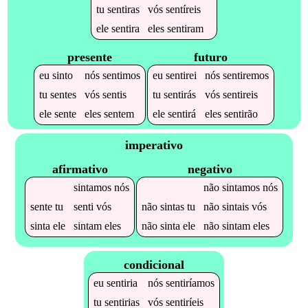
tu
sentiras
vós
sentíreis
ele
sentira
eles
sentiram
presente
futuro
eu
sinto
nós
sentimos
eu
sentirei
nós
sentiremos
tu
sentes
vós
sentis
tu
sentirás
vós
sentireis
ele
sente
eles
sentem
ele
sentirá
eles
sentirão
imperativo
afirmativo
negativo
sintamos
nós
não
sintamos
nós
sente
tu
senti
vós
não
sintas
tu
não
sintais
vós
sinta
ele
sintam
eles
não
sinta
ele
não
sintam
eles
condicional
eu
sentiria
nós
sentiríamos
tu
sentirias
vós
sentiríeis