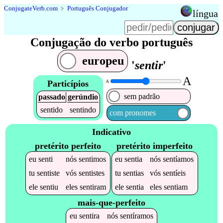
Conjugate
Verb
.
com
﹥
Português Conjugador
língua
Conjugação do verbo português
europeu
'
sentir
'
A
Particípios
A
sem padrão
passado
gerúndio
sentido
sentindo
com pronomes
Indicativo
pretérito perfeito
pretérito imperfeito
eu
senti
nós
sentimos
eu
sentia
nós
sentíamos
tu
sentiste
vós
sentistes
tu
sentias
vós
sentíeis
ele
sentiu
eles
sentiram
ele
sentia
eles
sentiam
mais-que-perfeito
eu
sentira
nós
sentíramos