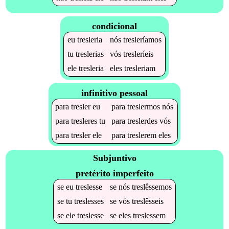
condicional
eu
tresleria
nós
tresleríamos
tu
treslerias
vós
tresleríeis
ele
tresleria
eles
tresleriam
infinitivo pessoal
para
tresler
eu
para
treslermos
nós
para
tresleres
tu
para
treslerdes
vós
para
tresler
ele
para
treslerem
eles
Subjuntivo
pretérito imperfeito
se
eu
treslesse
se
nós
treslêssemos
se
tu
treslesses
se
vós
treslêsseis
se
ele
treslesse
se
eles
treslessem