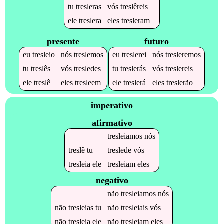
tu
tresleras
vós
treslêreis
ele
treslera
eles
tresleram
presente
futuro
eu
tresleio
nós
treslemos
eu
treslerei
nós
tresleremos
tu
treslês
vós
tresledes
tu
treslerás
vós
treslereis
ele
treslê
eles
tresleem
ele
treslerá
eles
treslerão
imperativo
afirmativo
tresleiamos
nós
treslê
tu
treslede
vós
tresleia
ele
tresleiam
eles
negativo
não
tresleiamos
nós
não
tresleias
tu
não
tresleiais
vós
não
tresleia
ele
não
tresleiam
eles