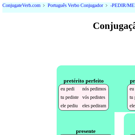
Conjugate
Verb
.
com
﹥
Português Verbo Conjugador
﹥
-PEDIR/ME
Conjugaçã
pretérito perfeito
pr
eu
pedi
nós
pedimos
e
tu
pediste
vós
pedistes
tu
ele
pediu
eles
pediram
el
presente