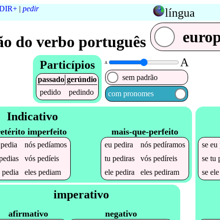
DIR+
|
pedir
língua
euro
o do verbo português
A
Particípios
A
sem padrão
passado
gerúndio
pedido
pedindo
com pronomes
Indicativo
etérito imperfeito
mais-que-perfeito
u
pedia
nós
pedíamos
eu
pedira
nós
pedíramos
se
eu
pedias
vós
pedíeis
tu
pediras
vós
pedíreis
se
tu
e
pedia
eles
pediam
ele
pedira
eles
pediram
se
el
imperativo
afirmativo
negativo