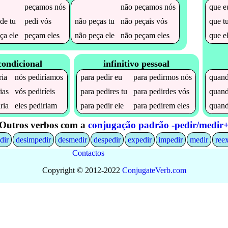
peçamos
nós
não
peçamos
nós
que
e
de
tu
pedi
vós
não
peças
tu
não
peçais
vós
que
t
ça
ele
peçam
eles
não
peça
ele
não
peçam
eles
que
e
condicional
infinitivo pessoal
ria
nós
pediríamos
para
pedir
eu
para
pedirmos
nós
quan
ias
vós
pediríeis
para
pedires
tu
para
pedirdes
vós
quan
ria
eles
pediriam
para
pedir
ele
para
pedirem
eles
quan
Outros verbos com a
conjugação padrão -pedir/medir
dir
desimpedir
desmedir
despedir
expedir
impedir
medir
ree
Contactos
Copyright © 2012-2022
Conjugate
Verb
.
com