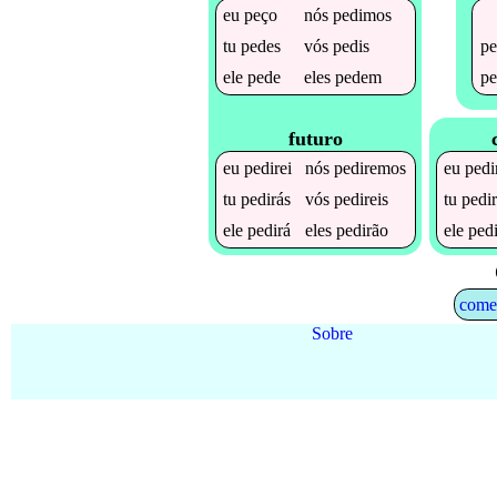
eu
peço
nós
pedimos
pe
tu
pedes
vós
pedis
pe
ele
pede
eles
pedem
futuro
eu
pedirei
nós
pediremos
eu
pedi
tu
pedirás
vós
pedireis
tu
pedir
ele
pedirá
eles
pedirão
ele
pedi
come
Sobre