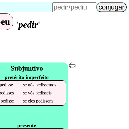
peu
'
pedir
'
Subjuntivo
pretérito imperfeito
pedisse
se
nós
pedíssemos
pedisses
se
vós
pedísseis
e
pedisse
se
eles
pedissem
presente