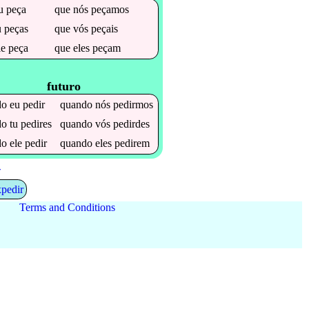
u
peça
que
nós
peçamos
u
peças
que
vós
peçais
le
peça
que
eles
peçam
futuro
do
eu
pedir
quando
nós
pedirmos
do
tu
pedires
quando
vós
pedirdes
do
ele
pedir
quando
eles
pedirem
+
xpedir
Terms and Conditions