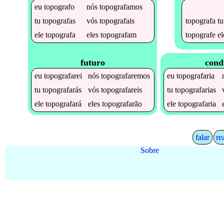
eu
topografo
nós
topografamos
topografa
tu
tu
topografas
vós
topografais
topografe
el
ele
topografa
eles
topografam
futuro
cond
eu
topografarei
nós
topografaremos
eu
topografaria
tu
topografarás
vós
topografareis
tu
topografarias
ele
topografará
eles
topografarão
ele
topografaria
falar
re
Sobre