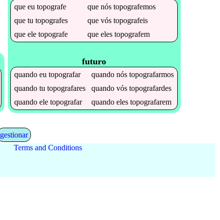
que
eu
topografe
que
nós
topografemos
que
tu
topografes
que
vós
topografeis
que
ele
topografe
que
eles
topografem
futuro
quando
eu
topografar
quando
nós
topografarmos
quando
tu
topografares
quando
vós
topografardes
quando
ele
topografar
quando
eles
topografarem
gestionar
Terms and Conditions