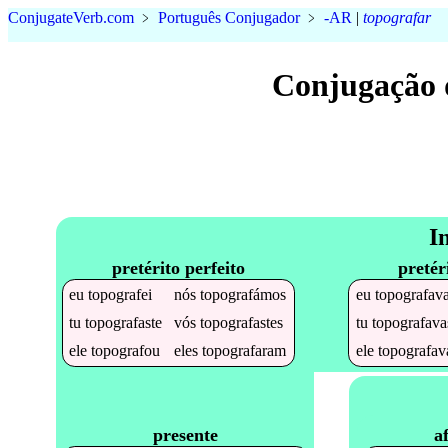
Conjugate
Verb
.
com
﹥
Português Conjugador
﹥
-AR
|
topografar
Conjugação 
I
pretérito perfeito
pretér
eu
topografei
nós
topografámos
eu
topografav
tu
topografaste
vós
topografastes
tu
topografava
ele
topografou
eles
topografaram
ele
topografav
a
presente