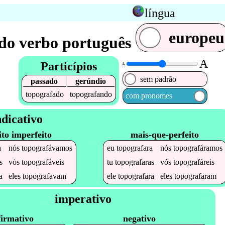
língua
europeu
do verbo português
A
Particípios
A
sem padrão
passado
gerúndio
topografado
topografando
com pronomes
ndicativo
ito imperfeito
mais-que-perfeito
a
nós
topografávamos
eu
topografara
nós
topografáramos
s
vós
topografáveis
tu
topografaras
vós
topografáreis
a
eles
topografavam
ele
topografara
eles
topografaram
imperativo
firmativo
negativo