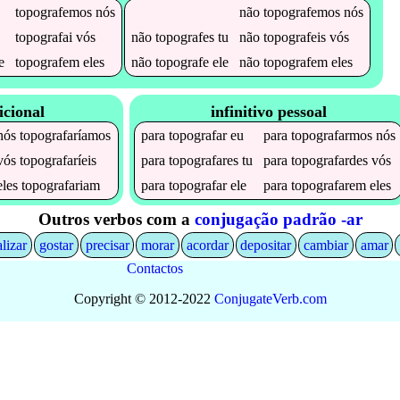
topografemos
nós
não
topografemos
nós
topografai
vós
não
topografes
tu
não
topografeis
vós
e
topografem
eles
não
topografe
ele
não
topografem
eles
icional
infinitivo pessoal
nós
topografaríamos
para
topografar
eu
para
topografarmos
nós
vós
topografaríeis
para
topografares
tu
para
topografardes
vós
eles
topografariam
para
topografar
ele
para
topografarem
eles
Outros verbos com a
conjugação padrão -ar
alizar
gostar
precisar
morar
acordar
depositar
cambiar
amar
Contactos
Copyright © 2012-2022
Conjugate
Verb
.
com